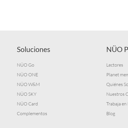
Soluciones
NÜO P
NÜO Go
Lectores
NÜO ONE
Planet me
NÜO W&M
Quiénes S
NÜO SKY
Nuestros C
NÜO Card
Trabaja e
Complementos
Blog