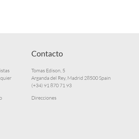
Contacto
istas
Tomas Edison, 5
lquier
Arganda del Rey, Madrid 28500 Spain
(+34) 91 870 71 93
o
Direcciones