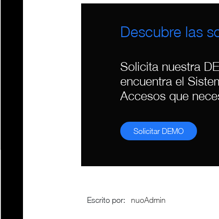
Descubre las s
Solicita nuestra D
encuentra el Siste
Accesos que neces
Solicitar DEMO
Escrito por
:
nuoAdmin