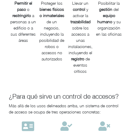
Permitir el
Proteger los
Llevar un
Posibilitar la
paso
o
bienes físicos
control
y
gestión
del
restringirlo
a
o inmateriales
activar la
equipo
personas a un
de un
trazabilidad
humano
y su
edificio o a
negocio,
sobre los
organización
sus diferentes
incluyendo la
accesos a
en las oficinas
áreas
posibilidad de
unas
robos o
instalaciones,
accesos no
incluyendo el
autorizados
registro
de
eventos
críticos
¿Para qué sirve un control de accesos?
Más allá de los usos delineados arriba, un sistema de control
de acceso se ocupa de tres operaciones concretas: