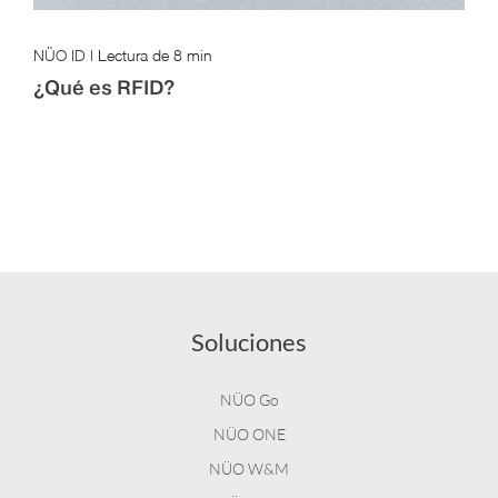
NÜO ID
|
Lectura de
8 min
¿Qué es RFID?
Soluciones
NÜO Go
NÜO ONE
NÜO W&M