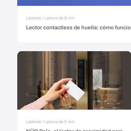
Lectores
|
Lectura de
9 min
Lector contactless de huella: cómo funcio
Lectores
|
Lectura de
5 min