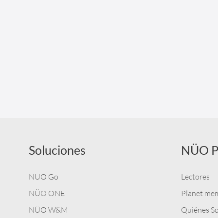
Soluciones
NÜO P
NÜO Go
Lectores
NÜO ONE
Planet me
NÜO W&M
Quiénes S