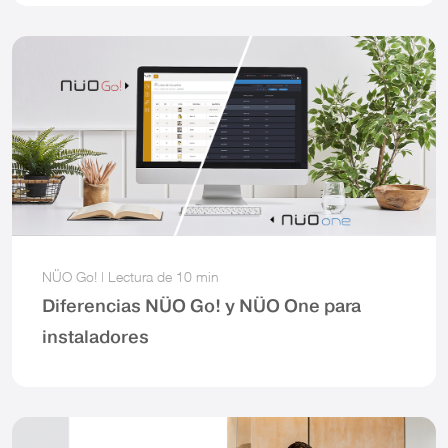
NÜO Go!
|
Lectura de
10 min
Diferencias NÜO Go! y NÜO One para
instaladores