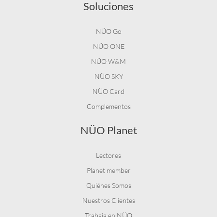
Soluciones
NÜO Go
NÜO ONE
NÜO W&M
NÜO SKY
NÜO Card
Complementos
NÜO Planet
Lectores
Planet member
Quiénes Somos
Nuestros Clientes
Trabaja en NÜO