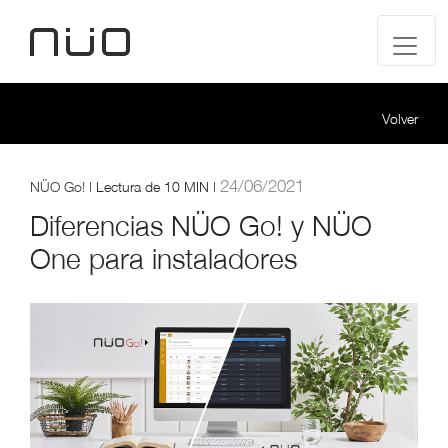
Volver
24/06/2021
NÜO Go!
|
Lectura de
10 MIN |
Diferencias NÜO Go! y NÜO
One para instaladores