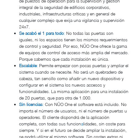
de puestos de operación para la supervisión y gestión
integral de la seguridad de edificios corporativos,
industriales, infraestructuras críticas y en general de
cualquier complejo que exija una vigilancia y supervisión
24x7.
Se acabó el 1 para todo
:
No todas las puertas son
iguales, ni los espacios tienen los mismos requerimientos
de control y seguridad. Por eso, NÜO One ofrece la gama
de equipos de control de acceso más amplia del mercado.
Porque sabemos que cada instalación es única.
Escalable
:
Permite empezar con pocas puertas y ampliar el
sistema cuando se necesite. No será un quebradero de
cabeza, tan sencillo como añadir un nuevo dispositivo y
configurar en el sistema los nuevos accesos y
funcionalidades. La misma aplicación para una instalación
de 20 puertas, que para otra de 1.000.
Sin licencias
:
Con NÜO One el software está incluido. No
importa el número de usuarios, ni el número de puertas u
operadores. El cliente dispondrá de la aplicación
completa, con todas sus funcion
a
lidades, sin coste para
siempre. Y si en el futuro se decide ampliar la instalación,
se podrá utilizar el mismo software. Sin costes extras ni