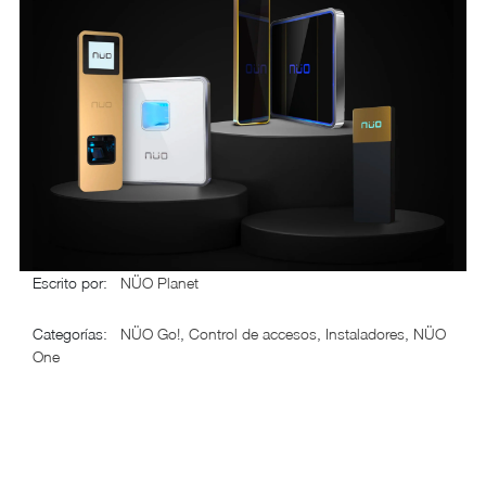
Escrito por
:
NÜO Planet
Categorías
:
NÜO Go!
,
Control de accesos
,
Instaladores
,
NÜO
One