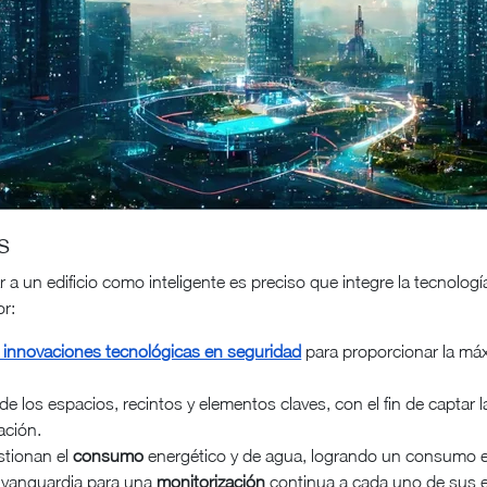
s
a un edificio como inteligente es preciso que integre la tecnologí
or:
 innovaciones tecnológicas en seguridad
para proporcionar la máx
e los espacios, recintos y elementos claves, con el fin de captar 
ación.
stionan el
consumo
energético y de agua, logrando un consumo ef
e vanguardia para una
monitorización
continua a cada uno de sus 